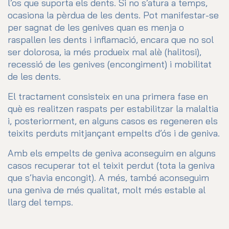
l’os que suporta els dents. Si no s’atura a temps,
ocasiona la pèrdua de les dents. Pot manifestar-se
per sagnat de les genives quan es menja o
raspallen les dents i inflamació, encara que no sol
ser dolorosa, ia més produeix mal alè (halitosi),
recessió de les genives (encongiment) i mobilitat
de les dents.
El tractament consisteix en una primera fase en
què es realitzen raspats per estabilitzar la malaltia
i, posteriorment, en alguns casos es regeneren els
teixits perduts mitjançant empelts d’ós i de geniva.
Amb els empelts de geniva aconseguim en alguns
casos recuperar tot el teixit perdut (tota la geniva
que s’havia encongit). A més, també aconseguim
una geniva de més qualitat, molt més estable al
llarg del temps.