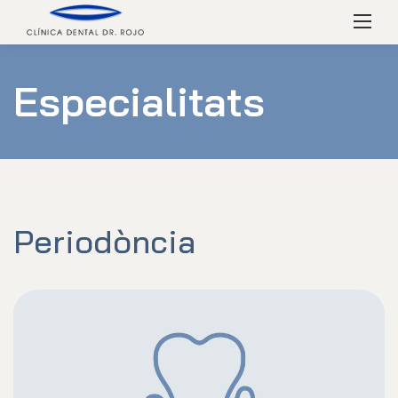
Skip
Menú
to
content
Especialitats
Periodòncia