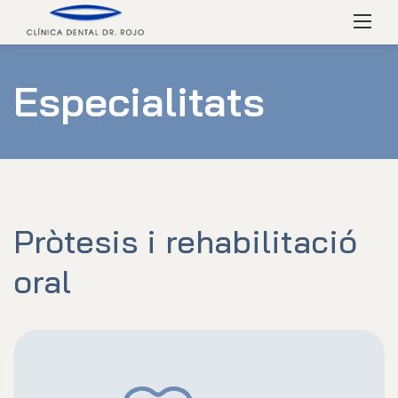
Skip
Menú
to
content
Especialitats
Pròtesis i rehabilitació
oral