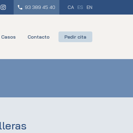
cebook
Instagram
93 389 45 40
CA
ES
EN
Casos
Contacto
Pedir cita
leras