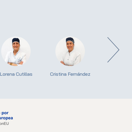
Dr. Ernest Roj
Lorena Cutillas
Cristina Fernández