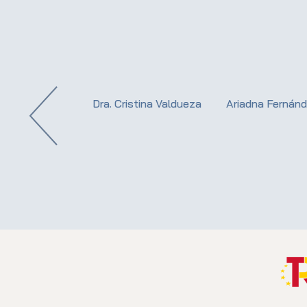
. Lucía Sanz
Dra. Cristina Valdueza
Ariadna Fernán