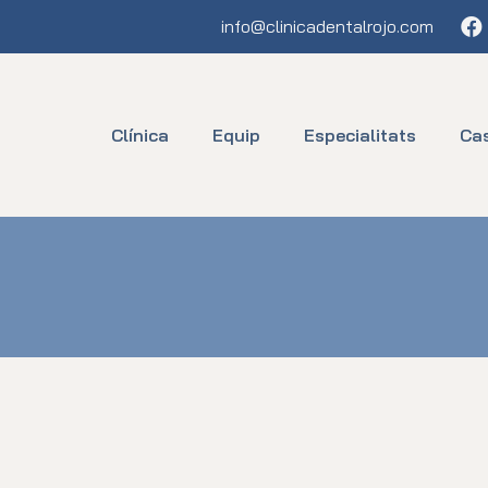
Fa
info@clinicadentalrojo.com
Clínica
Equip
Especialitats
Ca