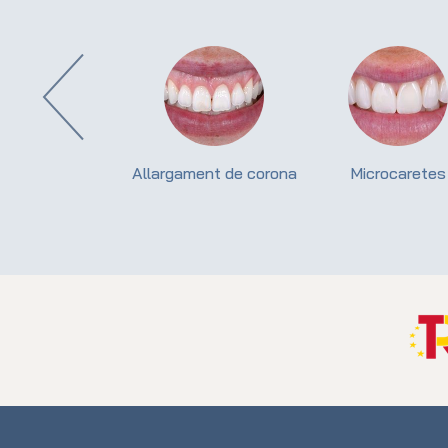
es encongides
Allargament de corona
Microcaretes