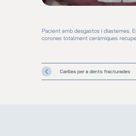
Pacient amb desgastos i diastemes. Es
corones totalment ceràmiques recupera
Carilles per a dents fracturades