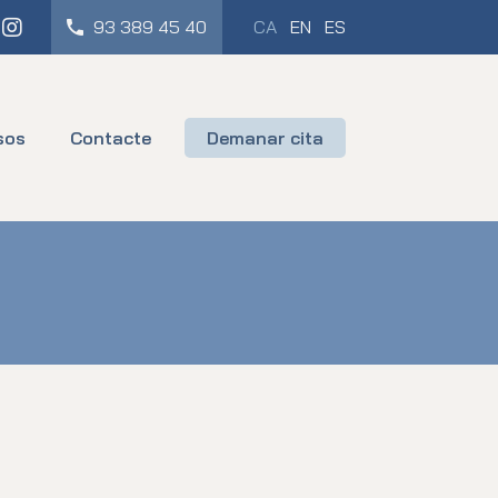
cebook
Instagram
93 389 45 40
CA
EN
ES
sos
Contacte
Demanar cita