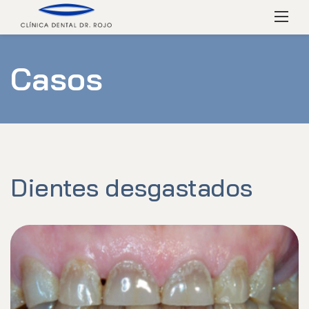
Skip
Menú
to
content
Casos
Dientes desgastados