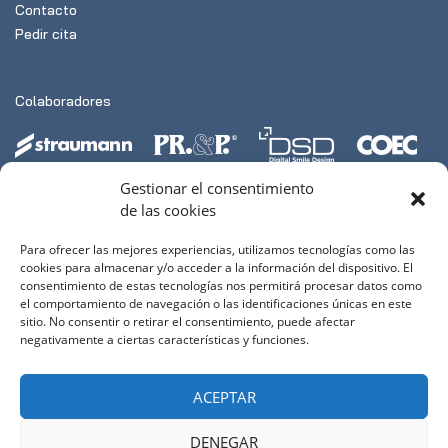
Contacto
Pedir cita
Colaboradores
Gestionar el consentimiento
de las cookies
Para ofrecer las mejores experiencias, utilizamos tecnologías como las
Links
cookies para almacenar y/o acceder a la información del dispositivo. El
consentimiento de estas tecnologías nos permitirá procesar datos como
el comportamiento de navegación o las identificaciones únicas en este
sitio. No consentir o retirar el consentimiento, puede afectar
negativamente a ciertas características y funciones.
Dos de Maig, 23-25, bajos
ACEPTAR
08912 Badalona
93 389 45 40
DENEGAR