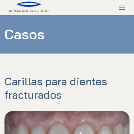
Skip
Menú
to
content
Casos
Carillas para dientes
fracturados